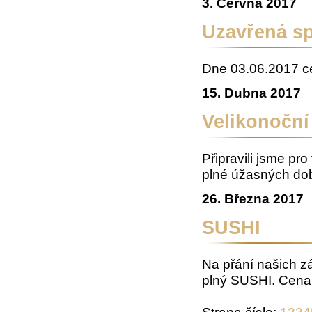
3. Června 2017
Uzavřená s
Dne 03.06.2017 c
15. Dubna 2017
Velikonočn
Připravili jsme pr
plné úžasných dobr
26. Března 2017
SUSHI
Na přání našich z
plný SUSHI. Cena
Strana číslo:
1
2
3
4