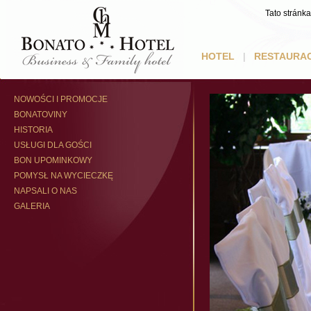
Tato stránk
HOTEL
|
RESTAURA
NOWOŚCI I PROMOCJE
BONATOVINY
HISTORIA
USŁUGI DLA GOŚCI
BON UPOMINKOWY
POMYSŁ NA WYCIECZKĘ
NAPSALI O NAS
GALERIA