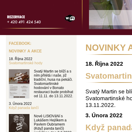
FACEBOOK:
NOVINKY 
NOVINKY A AKCE
18. Října 2022
18. Října 2022
Svatomartinské hody
Svatý Martin se blíží a s
Svatomarti
ním přilétá i naše, již
tradiční, husa na pekáči.
Svatomartinské
hodování v Bonato
Svatý Martin se blí
restauraci bude probíhat
od 11.11. do 13.11.2022.
Svatomartinské ho
3. Února 2022
13.11.2022.
Když panada tančí
3. Února 2022
Nové LiStOVáNí s
Lukášem Hejlíkem a
Pavlem Oubramem
Když panada
(Když panda tančí)