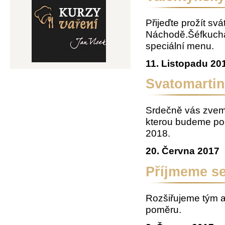
Přijeďte prožít s
Náchodě.Šéfkuchař
speciální menu.
11. Listopadu 20
Svatomarti
Srdečně vás zvem
kterou budeme pod
2018.
20. Června 2017
Příjmeme se
Rozšiřujeme tým a
poměru.