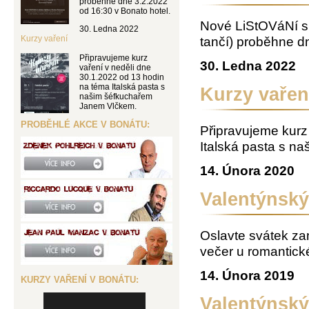
proběhne dne 3.2.2022
od 16:30 v Bonato hotel.
Nové LiStOVáNí 
30. Ledna 2022
Kurzy vaření
tančí) proběhne d
Připravujeme kurz
30. Ledna 2022
vaření v neděli dne
30.1.2022 od 13 hodin
na téma Italská pasta s
Kurzy vařen
našim šéfkuchařem
Janem Vlčkem.
PROBĚHLÉ AKCE V BONÁTU:
Připravujeme kurz
Italská pasta s n
14. Února 2020
Valentýnský
Oslavte svátek za
večer u romantick
14. Února 2019
KURZY VAŘENÍ V BONÁTU:
Valentýnský