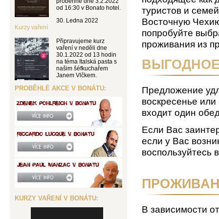
proběhne dne 3.2.2022
od 16:30 v Bonato hotel.
туристов и семей
Восточную Чехию
30. Ledna 2022
Kurzy vaření
попробуйте выбр
Připravujeme kurz
проживания из п
vaření v neděli dne
30.1.2022 od 13 hodin
ВЫГОДНОЕ
na téma Italská pasta s
našim šéfkuchařem
Janem Vlčkem.
PROBĚHLÉ AKCE V BONÁTU:
Предложение удли
воскресенье или 
входит один обед
Если Вас заинте
если у Вас возни
воспользуйтесь 
ПРОЖИВАНИ
KURZY VAŘENÍ V BONÁTU:
В зависимости о