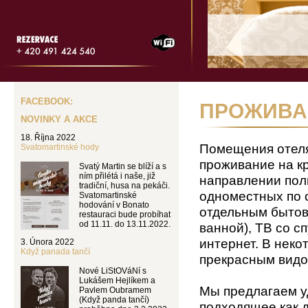
FACEBOOK:
ПРОЖИВАН
NOVINKY A AKCE
18. Října 2022
Помещения отеля
Svatomartinské hody
проживание на кр
Svatý Martin se blíží a s
ním přilétá i naše, již
направлении поль
tradiční, husa na pekáči.
одноместных по 
Svatomartinské
hodování v Bonato
отдельным бытов
restauraci bude probíhat
od 11.11. do 13.11.2022.
ванной), ТВ со 
интернет. В неко
3. Února 2022
Když panada tančí
прекрасным видо
Nové LiStOVáNí s
Lukášem Hejlíkem a
Мы предлагаем у
Pavlem Oubramem
(Když panda tančí)
подходящее как д